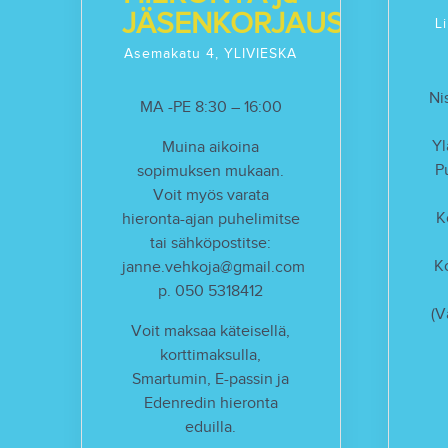
JÄSENKORJAUS
L
Asemakatu 4, YLIVIESKA
Ni
MA -PE 8:30 – 16:00
Yl
Muina aikoina
P
sopimuksen mukaan.
Voit myös varata
K
hieronta-ajan puhelimitse
tai sähköpostitse:
K
janne.vehkoja@gmail.com
p. 050 5318412
(V
Voit maksaa käteisellä,
korttimaksulla,
Smartumin, E-passin ja
Edenredin hieronta
eduilla.