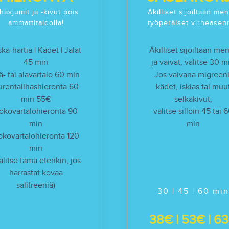
ihasjumit ja -kivut pois
Äkilliset sijoiltaan men
ammattitaidolla!
työperäiset virheasen
ska-hartia | Kädet | Jalat
Äkilliset sijoiltaan me
45 min
ja vaivat, valitse 30 m
ä- tai alavartalo 60 min
Jos vaivana migreeni
urentalihashieronta 60
kädet, iskias tai muu
min 55€
selkäkivut,
okovartalohieronta 90
valitse silloin 45 tai 
min
min
okovartalohieronta 120
min
alitse tämä etenkin, jos
harrastat kovaa
salitreeniä)
30 | 45 | 60 min
38€ | 53€ | 6