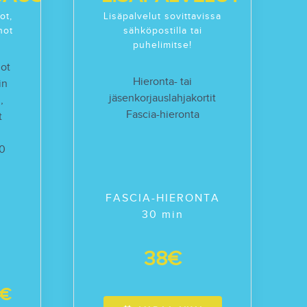
ot,
Lisäpalvelut sovittavissa
not
sähköpostilla tai
puhelimitse!
not
Hieronta- tai
in
jäsenkorjauslahjakortit
,
Fascia-hieronta
t
60
FASCIA-HIERONTA
30 min
38€
3€